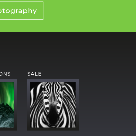
otography
IONS
SALE